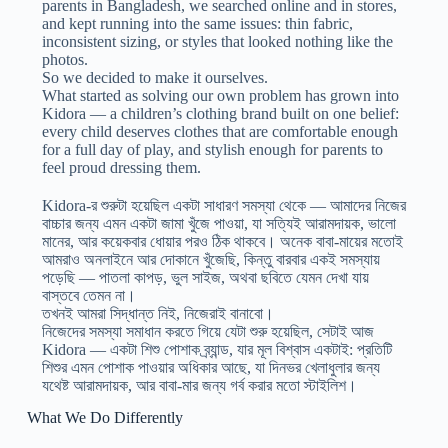
parents in Bangladesh, we searched online and in stores,
and kept running into the same issues: thin fabric,
inconsistent sizing, or styles that looked nothing like the
photos.
So we decided to make it ourselves.
What started as solving our own problem has grown into
Kidora — a children’s clothing brand built on one belief:
every child deserves clothes that are comfortable enough
for a full day of play, and stylish enough for parents to
feel proud dressing them.
Kidora-র শুরুটা হয়েছিল একটা সাধারণ সমস্যা থেকে — আমাদের নিজের
বাচ্চার জন্য এমন একটা জামা খুঁজে পাওয়া, যা সত্যিই আরামদায়ক, ভালো
মানের, আর কয়েকবার ধোয়ার পরও ঠিক থাকবে। অনেক বাবা-মায়ের মতোই
আমরাও অনলাইনে আর দোকানে খুঁজেছি, কিন্তু বারবার একই সমস্যায়
পড়েছি — পাতলা কাপড়, ভুল সাইজ, অথবা ছবিতে যেমন দেখা যায়
বাস্তবে তেমন না।
তখনই আমরা সিদ্ধান্ত নিই, নিজেরাই বানাবো।
নিজেদের সমস্যা সমাধান করতে গিয়ে যেটা শুরু হয়েছিল, সেটাই আজ
Kidora — একটা শিশু পোশাক ব্র্যান্ড, যার মূল বিশ্বাস একটাই: প্রতিটি
শিশুর এমন পোশাক পাওয়ার অধিকার আছে, যা দিনভর খেলাধুলার জন্য
যথেষ্ট আরামদায়ক, আর বাবা-মার জন্য গর্ব করার মতো স্টাইলিশ।
What We Do Differently