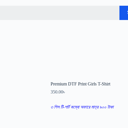
Premium DTF Print Girls T-Shirt
350.00
৳
৩ পিস টি-শার্ট কম্বো অফারে মাত্র ৯০০ টাকা