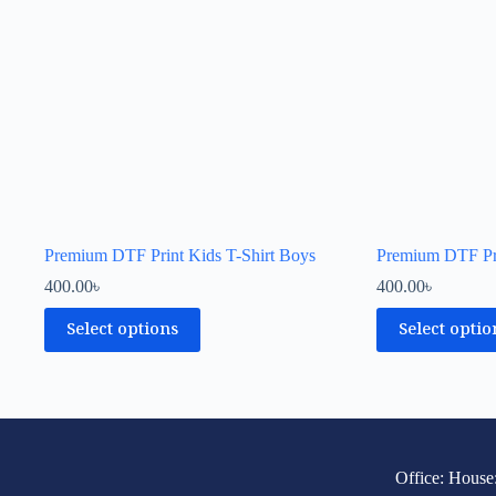
Premium DTF Print Kids T-Shirt Boys
Premium DTF Pri
400.00
৳
400.00
৳
Select options
Select optio
Office: House