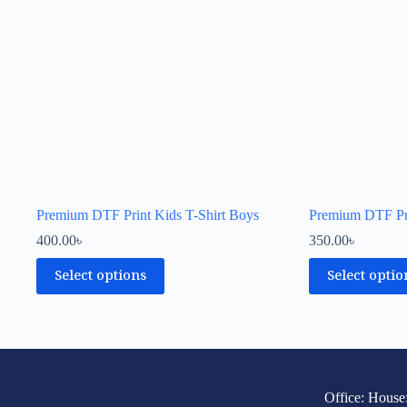
Premium DTF Print Kids T-Shirt Boys
Premium DTF Prin
400.00
৳
350.00
৳
Select options
Select optio
Office: House