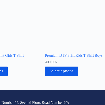
t Girls T-Shirt
Premium DTF Print Kids T-Shirt Boys
400.00
৳
ns
Select options
: Number 55, Second Floor, Road Number 6/A,