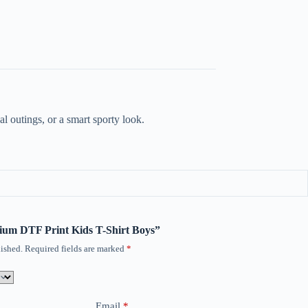
l outings, or a smart sporty look.
mium DTF Print Kids T-Shirt Boys”
ished.
Required fields are marked
*
Email
*