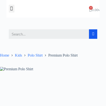
About Us
Contact Us
0.00
৳
Home
Kids
Polo Shirt
Premium Polo Shirt