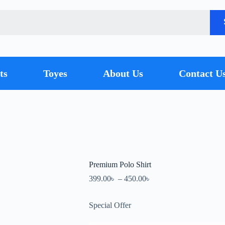
ts
Toyes
About Us
Contact U
Premium Polo Shirt
399.00
৳
–
450.00
৳
Special Offer