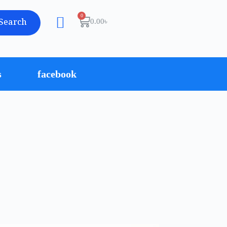
Search
0.00
৳
s
facebook