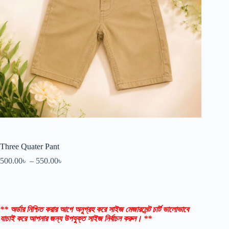
Three Quater Pant
500.00
৳
–
550.00
৳
** অর্ডার নিশ্চিত করার আগে অনুগ্রহ করে সাইজ মেজারমেন্ট চার্ট ভালোভাবে
যাচাই করে আপনার জন্য উপযুক্ত সাইজ নির্বাচন করুন। **