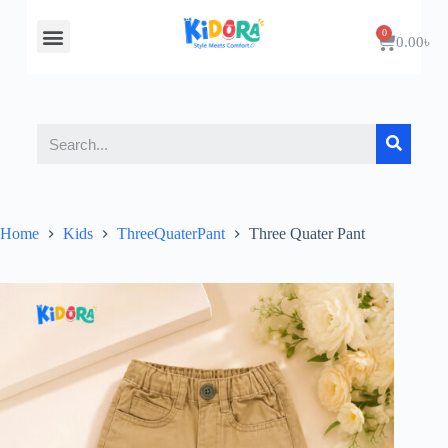
About Us
Contact Us
0.00
৳
Home
Kids
ThreeQuaterPant
Three Quater Pant