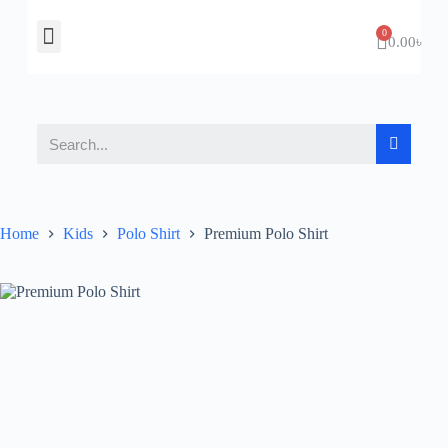
About Us
Contact Us
0.00
৳
Home
Kids
Polo Shirt
Premium Polo Shirt